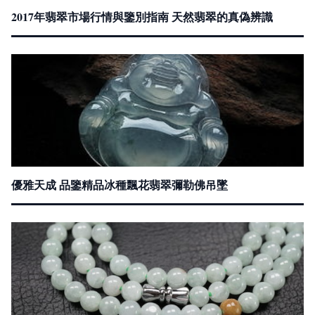
2017年翡翠市場行情與鑒別指南 天然翡翠的真偽辨識
優雅天成 品鑒精品冰種飄花翡翠彌勒佛吊墜