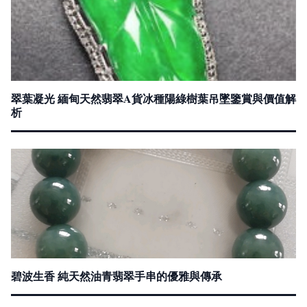
翠葉凝光 緬甸天然翡翠A貨冰種陽綠樹葉吊墜鑒賞與價值解
析
碧波生香 純天然油青翡翠手串的優雅與傳承