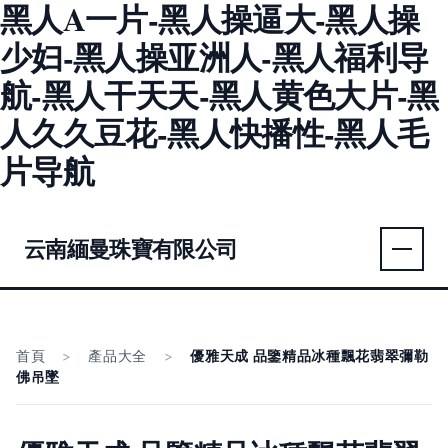
黑人A一片-黑人操逼大-黑人操
少妇-黑人操亚洲人-黑人福利导
航-黑人干天天-黑人黄色大片-黑
人久久豆花-黑人快播性-黑人毛
片导航
云南緬曼珠寶有限公司
首頁
>
產品大全
>
優雅天成 品鑒精品冰種飄花翡翠彌勒
佛吊墜