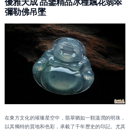
優雅天成 品鑒精品冰種飄花翡翠
彌勒佛吊墜
在東方文化的璀璨星空中，翡翠猶如一顆溫潤的明珠，
以其獨特的質地和色彩，承載了千年歷史的印記。尤其