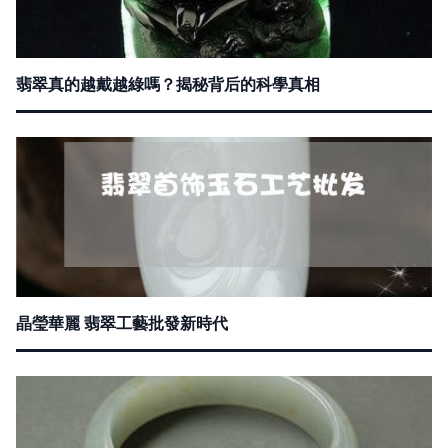
翡翠真的越戴越綠嗎？揭秘背后的科學真相
晶瑩華麗 翡翠工藝批發新時代