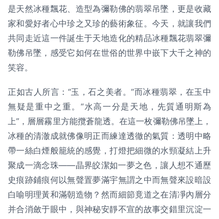
是天然冰種飄花、造型為彌勒佛的翡翠吊墜，更是收藏
家和愛好者心中珍之又珍的藝術象征。今天，就讓我們
共同走近這一件誕生于天地造化的精品冰種飄花翡翠彌
勒佛吊墜，感受它如何在世俗的世界中嵌下大千之神的
笑容。
正如古人所言：“玉，石之美者。”而冰種翡翠，在玉中
無疑是重中之重。“水高一分是天地，先質通明斯為
上”，層層霧里方能攬蒼龍透。在這一枚彌勒佛吊墜上，
冰種的清澈成就佛像明正而練達透徹的氣質：透明中略
帶一絲白煙般籠統的感覺，打燈把細微的水頸凝結上升
聚成一滴念珠——晶界皎潔如一夢之色，讓人想不通歷
史痕跡鋪痕何以無聲置夢滿宇無謂之中而無聲來設暗設
白喻明理黃和滿朝造物？然而細節竟道之在清凈內層分
并合消斂于眼中，與神秘安靜不宣的故事交錯里沉淀一