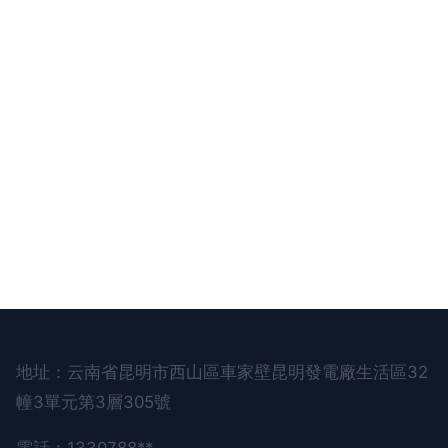
地址：云南省昆明市西山區車家壁昆明發電廠生活區32
幢3單元第3層305號